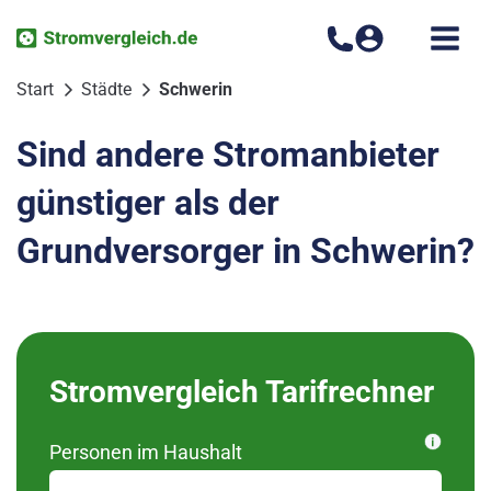
Zum
Inhalt
springen
Start
Städte
Schwerin
Sind andere Stromanbieter
günstiger als der
Grundversorger in Schwerin?
Bitte wählen Sie Ihren
Stromvergleich Tarifrechner
Ortsteil aus
Personen im Haushalt