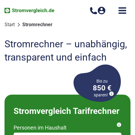
Zum
Inhalt
springen
Start
Stromrechner
Stromrechner – unabhängig,
transparent und einfach
Bis zu
850 €
sparen!
Bitte wählen Sie Ihren
Stromvergleich Tarifrechner
Ortsteil aus
Personen im Haushalt