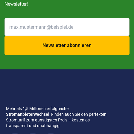
Stromrechner. In einigen Fällen sind jedoch
Newsletter!
zusätzliche Angaben erforderlich – zum Beispiel
die Aufteilung Ihres Stromverbrauchs in Haupt-
und Nebenzeit. Außerdem müssen Sie angeben,
ob Sie einen Ein- oder Doppeltarifzähler besitzen
und ob Sie Haushaltsstrom direkt dazubuchen
möchten.
Newsletter abonnieren
Mehr als 1,5 Millionen erfolgreiche
Stromanbieterwechsel
: Finden auch Sie den perfekten
Stromtarif zum günstigsten Preis – kostenlos,
transparent und unabhängig.