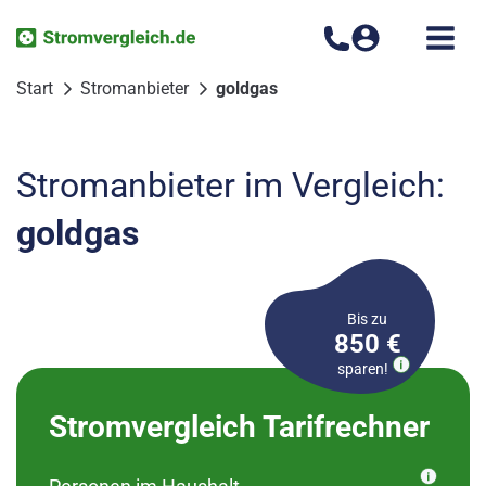
Zum
Inhalt
springen
Start
Stromanbieter
goldgas
Stromanbieter im Vergleich:
goldgas
Bis zu
850 €
sparen!
Bitte wählen Sie Ihren
Stromvergleich Tarifrechner
Ortsteil aus