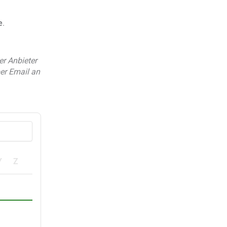
e
.
er Anbieter
er Email an
Y
Z