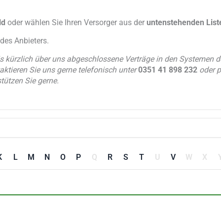
ld
oder wählen Sie Ihren Versorger aus der
untenstehenden List
des Anbieters.
is kürzlich über uns abgeschlossene Verträge in den Systemen d
aktieren Sie uns gerne telefonisch unter
0351 41 898 232
oder p
tützen Sie gerne.
K
L
M
N
O
P
Q
R
S
T
U
V
W
X