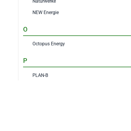
Naturwerke
NEW Energie
O
Octopus Energy
P
PLAN-B
R
RHEINPOWER
S