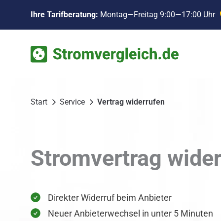
Zum
Ihre Tarifberatung:
Montag—Freitag 9:00—17:00 Uhr
Inhalt
springen
Start
Service
Vertrag widerrufen
Stromvertrag wider
Direkter Widerruf beim Anbieter
Neuer Anbieterwechsel in unter 5 Minuten