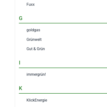
Fuxx
G
goldgas
Grünwelt
Gut & Grün
I
immergrün!
K
KlickEnergie