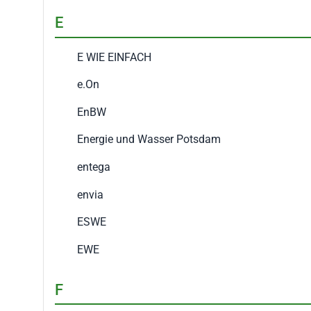
E
E WIE EINFACH
e.On
EnBW
Energie und Wasser Potsdam
entega
envia
ESWE
EWE
F