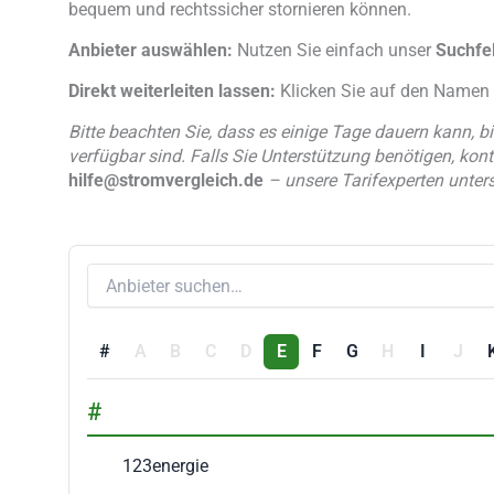
bequem und rechtssicher stornieren können.
Anbieter auswählen:
Nutzen Sie einfach unser
Suchfe
Direkt weiterleiten lassen:
Klicken Sie auf den Namen 
Bitte beachten Sie, dass es einige Tage dauern kann, b
verfügbar sind. Falls Sie Unterstützung benötigen, kont
hilfe@stromvergleich.de
– unsere Tarifexperten unters
#
A
B
C
D
E
F
G
H
I
J
#
123energie