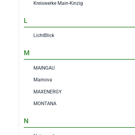
Kreiswerke Main-Kinzig
L
LichtBlick
M
MAINGAU
Mainova
MAXENERGY
MONTANA
N