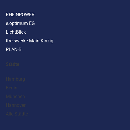
RHEINPOWER
e.optimum EG
LichtBlick
Kreiswerke Main-Kinzig
PLAN-B
Städte
Hamburg
Berlin
München
Hannover
Alle Städte