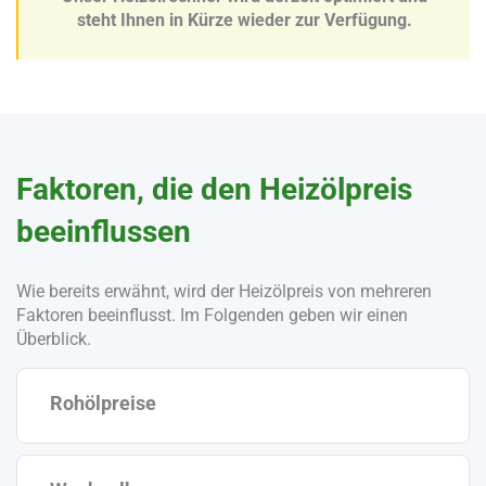
steht Ihnen in Kürze wieder zur Verfügung.
Faktoren, die den Heizölpreis
beeinflussen
Wie bereits erwähnt, wird der Heizölpreis von mehreren
Faktoren beeinflusst. Im Folgenden geben wir einen
Überblick.
Rohölpreise
Der wohl größte Einflussfaktor auf den Heizölpreis
sind die globalen Rohölpreise. Rohöl wird an
internationalen Börsen gehandelt, wie zum