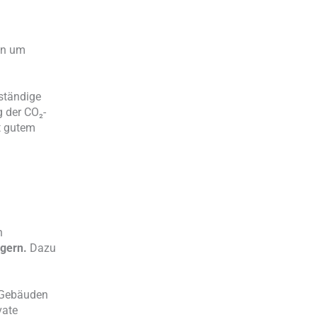
en um
ständige
g der CO₂-
t gutem
n
igern.
Dazu
 Gebäuden
vate