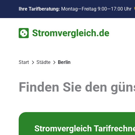
Zum
Ihre Tarifberatung:
Montag—Freitag 9:00—17:00 Uhr
Inhalt
springen
Start
Städte
Berlin
Finden Sie den güns
Stromvergleich Tarifrechn