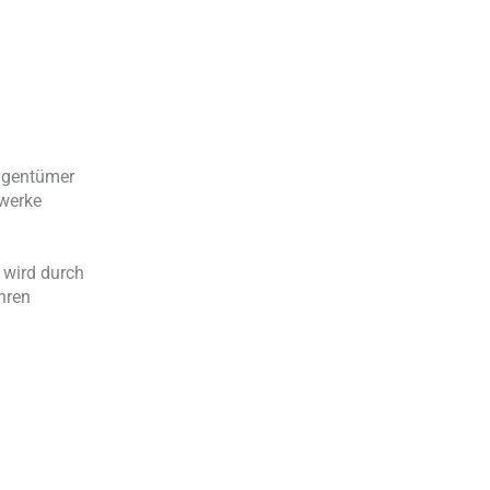
igentümer
twerke
 wird durch
hren