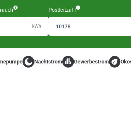
rauch
Postleitzahl
kWh
mepumpe
Nachtstrom
Gewerbestrom
Öko