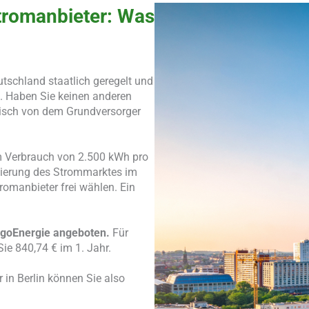
tromanbieter: Was
utschland staatlich geregelt und
t. Haben Sie keinen anderen
isch von dem Grundversorger
 Verbrauch von 2.500 kWh pro
lisierung des Strommarktes im
omanbieter frei wählen. Ein
LogoEnergie angeboten.
Für
ie 840,74 € im 1. Jahr.
 in Berlin können Sie also