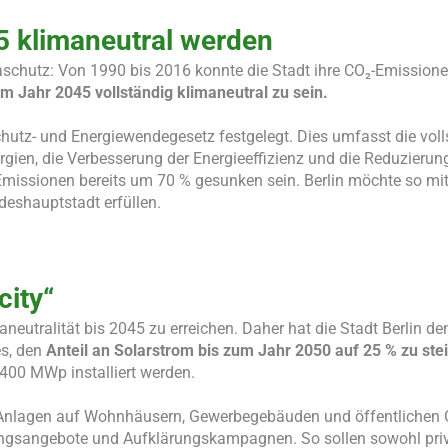
45 klimaneutral werden
maschutz: Von 1990 bis 2016 konnte die Stadt ihre CO₂-Emission
um Jahr 2045 vollständig klimaneutral zu sein.
utz- und Energiewendegesetz festgelegt. Dies umfasst die voll
gien, die Verbesserung der Energieeffizienz und die Reduzierun
-Emissionen bereits um 70 % gesunken sein. Berlin möchte so mi
deshauptstadt erfüllen.
city“
aneutralität bis 2045 zu erreichen. Daher hat die Stadt Berlin de
es, den
Anteil an Solarstrom bis zum Jahr 2050 auf 25 % zu ste
.400 MWp installiert werden.
-Anlagen auf Wohnhäusern, Gewerbegebäuden und öffentlichen
ungsangebote und Aufklärungskampagnen. So sollen sowohl pri