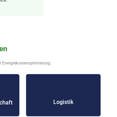
ick.
den
r Energiekostenoptimierung.
Logistik
chaft