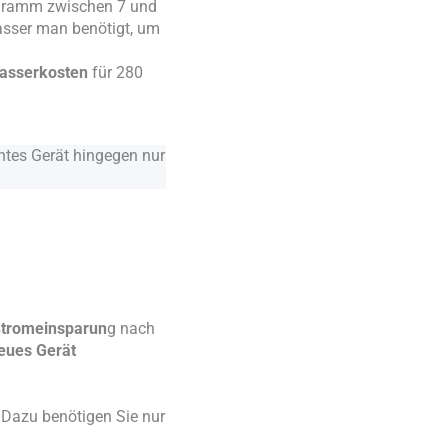
ogramm zwischen 7 und
asser man benötigt, um
asserkosten
für 280
entes Gerät hingegen nur
Stromeinsparun
g nach
eues Gerät
 Dazu benötigen Sie nur