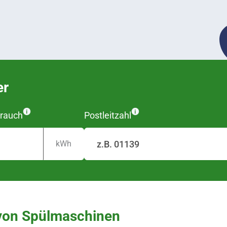
er
rauch
Postleitzahl
kWh
von Spülmaschinen