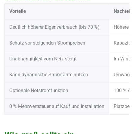
Vorteile
Nachteile
Deutlich höherer Eigenverbrauch (bis 70 %)
Höhere An
Schutz vor steigenden Strompreisen
Kapazität
Unabhängigkeit vom Netz steigt
Im Winter
Kann dynamische Stromtarife nutzen
Umwandlu
Optionale Notstromfunktion
100 % Auta
0 % Mehrwertsteuer auf Kauf und Installation
Platzbeda