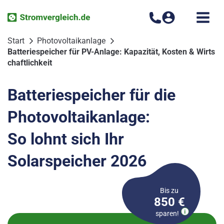
Zum
Inhalt
springen
Start
Photovoltaikanlage
Batteriespeicher für PV-Anlage: Kapazität, Kosten & Wirts
chaftlichkeit
Batteriespeicher für die
Photovoltaikanlage:
So lohnt sich Ihr
Solarspeicher 2026
Bis zu
850 €
sparen!