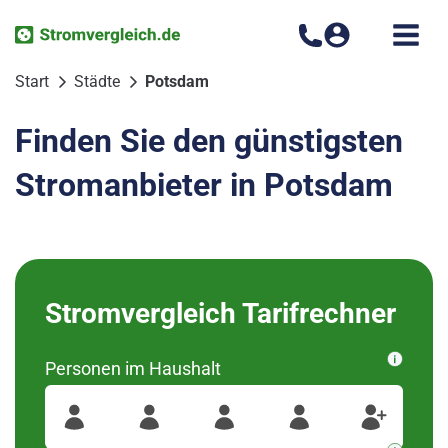
Zum
Inhalt
springen
Start
Städte
Potsdam
Finden Sie den günstigsten
Stromanbieter in Potsdam
Bitte wählen Sie Ihren
Stromvergleich Tarifrechner
Ortsteil aus
Personen im Haushalt
wurden diese Regionen
14467
Für Ihre Postleitzahl
gefunden