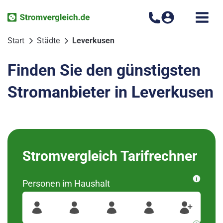
Zum
Inhalt
springen
Start
Städte
Leverkusen
Finden Sie den günstigsten
Stromanbieter in Leverkusen
Bitte wählen Sie Ihren
Stromvergleich Tarifrechner
Ortsteil aus
Personen im Haushalt
wurden diese Regionen
51377
Für Ihre Postleitzahl
gefunden