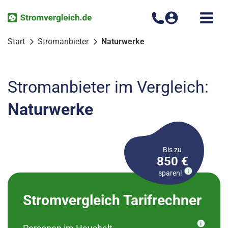
Zum
Inhalt
springen
Start
Stromanbieter
Naturwerke
Stromanbieter im Vergleich:
Naturwerke
Bis zu
850 €
sparen!
Bitte wählen Sie Ihren
Stromvergleich Tarifrechner
Ortsteil aus