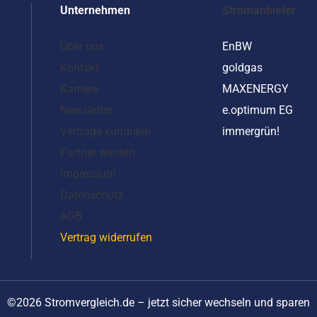
Unternehmen
Stromanbieter
Über uns
EnBW
Kontakt
goldgas
Karriere
MAXENERGY
Newsletter
e.optimum EG
Verträge kündigen
immergrün!
Partner werden
Impressum
Datenschutz
AGB
Vertrag widerrufen
©2026 Stromvergleich.de – jetzt sicher wechseln und sparen