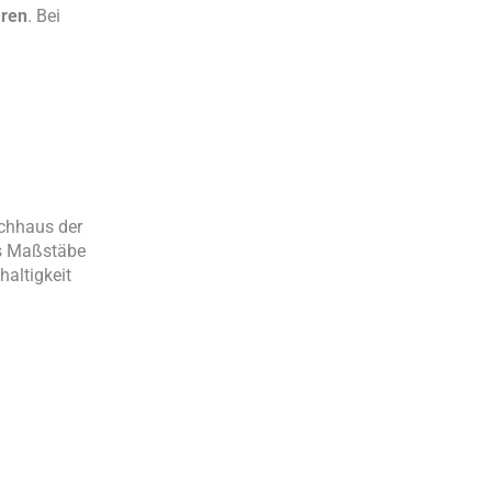
aren
. Bei
ochhaus der
es Maßstäbe
haltigkeit