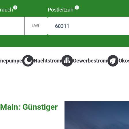
rauch
Postleitzahl
kWh
mepumpe
Nachtstrom
Gewerbestrom
Öko
 Main: Günstiger