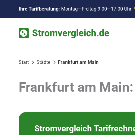
Zum
Ihre Tarifberatung:
Montag—Freitag 9:00—17:00 Uhr
Inhalt
springen
Start
Städte
Frankfurt am Main
Frankfurt am Main:
Stromvergleich Tarifrechn