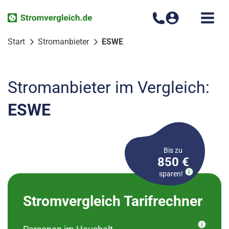
Zum
Inhalt
springen
Start
Stromanbieter
ESWE
Stromanbieter im Vergleich:
ESWE
Bis zu
850 €
sparen!
Bitte wählen Sie Ihren
Stromvergleich Tarifrechner
Ortsteil aus