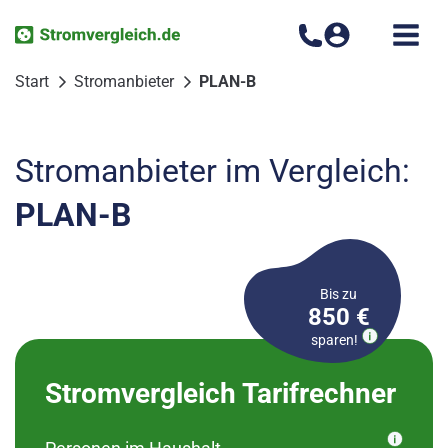
Zum
Inhalt
springen
Start
Stromanbieter
PLAN-B
Stromanbieter im Vergleich:
PLAN-B
Bis zu
850 €
sparen!
Bitte wählen Sie Ihren
Stromvergleich Tarifrechner
Ortsteil aus