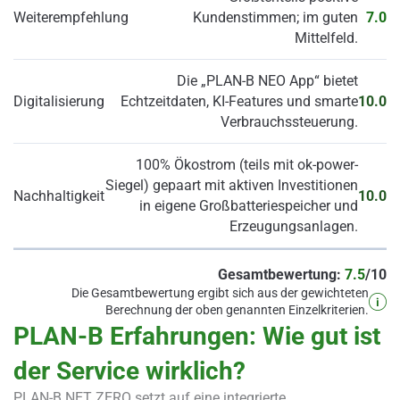
Weiterempfehlung
Kundenstimmen; im guten
7.0
Mittelfeld.
Die „PLAN-B NEO App“ bietet
Digitalisierung
Echtzeitdaten, KI-Features und smarte
10.0
Verbrauchssteuerung.
100% Ökostrom (teils mit ok-power-
Siegel) gepaart mit aktiven Investitionen
Nachhaltigkeit
10.0
in eigene Großbatteriespeicher und
Erzeugungsanlagen.
Gesamtbewertung:
7.5
/10
Die Gesamtbewertung ergibt sich aus der gewichteten
Berechnung der oben genannten Einzelkriterien.
PLAN-B Erfahrungen: Wie gut ist
der Service wirklich?
PLAN-B NET ZERO setzt auf eine integrierte