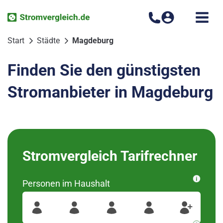
Zum
Inhalt
springen
Start
Städte
Magdeburg
Finden Sie den günstigsten
Stromanbieter in Magdeburg
Bitte wählen Sie Ihren
Stromvergleich Tarifrechner
Ortsteil aus
Personen im Haushalt
wurden diese Regionen
39104
Für Ihre Postleitzahl
gefunden