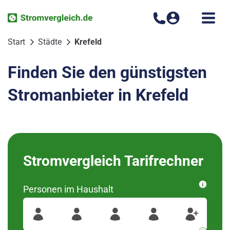
Zum
Inhalt
springen
Start
Städte
Krefeld
Finden Sie den günstigsten
Stromanbieter in Krefeld
Bitte wählen Sie Ihren
Stromvergleich Tarifrechner
Ortsteil aus
Personen im Haushalt
wurden diese Regionen
47802
Für Ihre Postleitzahl
gefunden