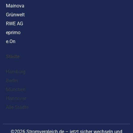
Mainova
Grünwelt
RWE AG
eprimo
e.On
Städte
Hamburg
Berlin
München
Hannover
Alle Städte
©2026 Stromvergleich.de – jetzt sicher wechseln und