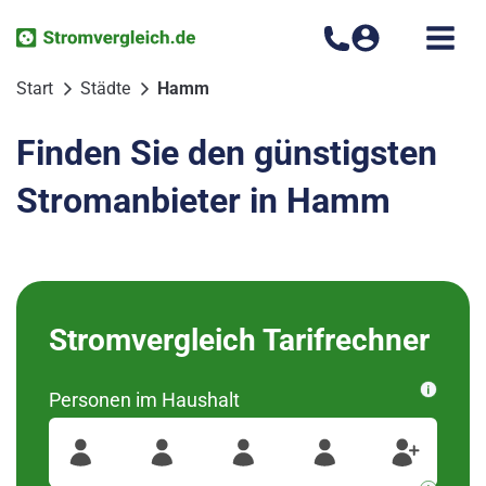
Zum
Inhalt
springen
Start
Städte
Hamm
Finden Sie den günstigsten
Stromanbieter in Hamm
Bitte wählen Sie Ihren
Stromvergleich Tarifrechner
Ortsteil aus
Personen im Haushalt
wurden diese Regionen
59069
Für Ihre Postleitzahl
gefunden