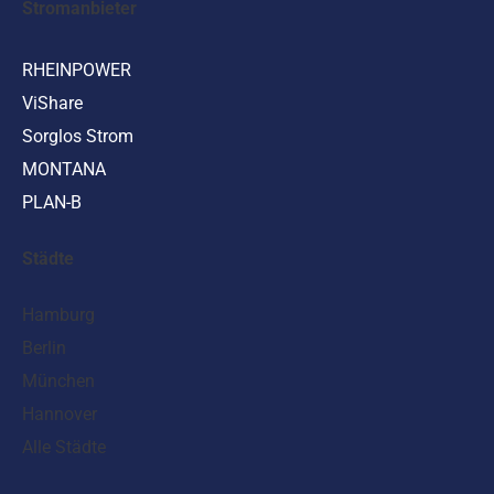
Stromanbieter
RHEINPOWER
ViShare
Sorglos Strom
MONTANA
PLAN-B
Städte
Hamburg
Berlin
München
Hannover
Alle Städte