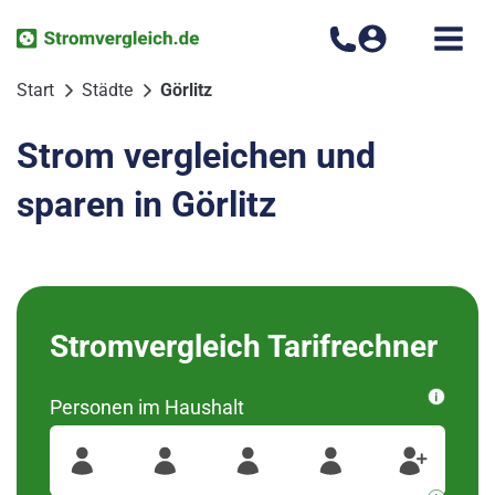
Zum
Inhalt
springen
Start
Städte
Görlitz
Strom vergleichen und
sparen in Görlitz
Bitte wählen Sie Ihren
Stromvergleich Tarifrechner
Ortsteil aus
Personen im Haushalt
wurden diese Regionen
02826
Für Ihre Postleitzahl
gefunden