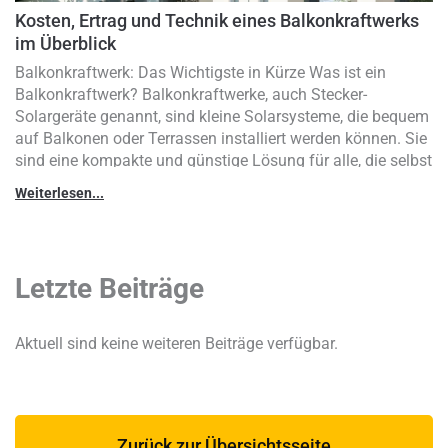
Kosten, Ertrag und Technik eines Balkonkraftwerks
im Überblick
Balkonkraftwerk: Das Wichtigste in Kürze Was ist ein
Balkonkraftwerk? Balkonkraftwerke, auch Stecker-
Solargeräte genannt, sind kleine Solarsysteme, die bequem
auf Balkonen oder Terrassen installiert werden können. Sie
sind eine kompakte und günstige Lösung für alle, die selbst
Ökostrom erzeugen wollen und nicht genug Platz für eine
Weiterlesen...
Photovoltaik-Anlage haben. Balkonkraftwerke eignen sich
für Hausbesitzer, Wohnungseigentümer und Mieter. Sie
können auch ergänzend zu…
Letzte Beiträge
Aktuell sind keine weiteren Beiträge verfügbar.
Zurück zur Übersichtsseite