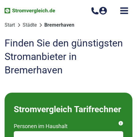
Zum
Inhalt
springen
Start
Städte
Bremerhaven
Finden Sie den günstigsten
Stromanbieter in
Bremerhaven
Bitte wählen Sie Ihren
Stromvergleich Tarifrechner
Ortsteil aus
Personen im Haushalt