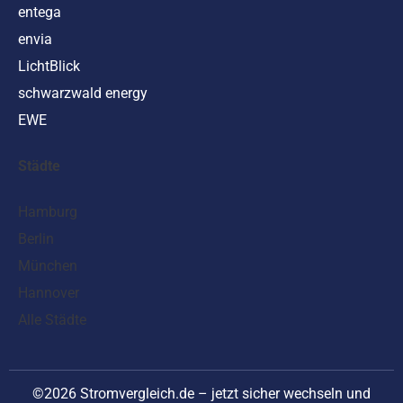
entega
envia
LichtBlick
schwarzwald energy
EWE
Städte
Hamburg
Berlin
München
Hannover
Alle Städte
©2026 Stromvergleich.de – jetzt sicher wechseln und