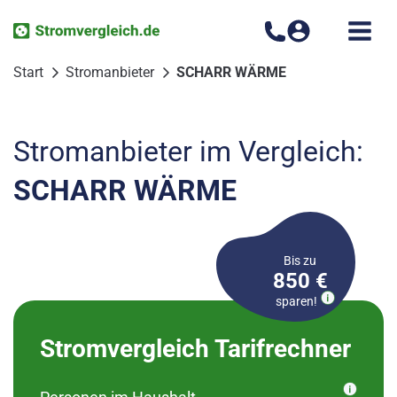
Zum
Inhalt
springen
Start
Stromanbieter
SCHARR WÄRME
Stromanbieter im Vergleich:
SCHARR WÄRME
Bis zu
850 €
sparen!
Bitte wählen Sie Ihren
Stromvergleich Tarifrechner
Ortsteil aus