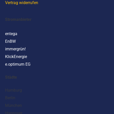
Vertrag widerrufen
Stromanbieter
entega
EnBW
immergrün!
KlickEnergie
e.optimum EG
Städte
Hamburg
Berlin
München
Hannover