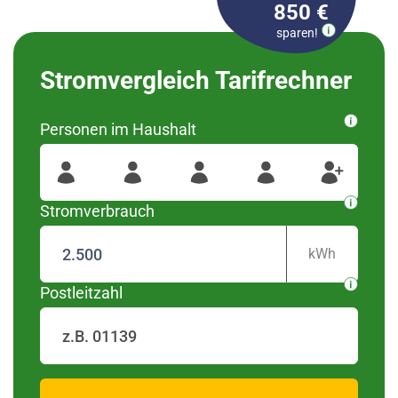
850 €
sparen!
Bitte wählen Sie Ihren
Stromvergleich Tarifrechner
Ortsteil aus
Personen im Haushalt
wurden diese Regionen
#####
Für Ihre Postleitzahl
gefunden
Stromverbrauch
kWh
Postleitzahl
zurück