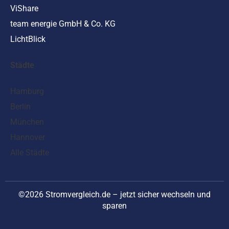
ViShare
team energie GmbH & Co. KG
LichtBlick
Städte
Hamburg
Berlin
München
Hannover
Alle Städte
©2026 Stromvergleich.de – jetzt sicher wechseln und
sparen